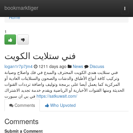
Home
bookmarktiger
Togg
navi
Home
1
فني ستلايت الكويت
logan1r7p7jm4
1211 days ago
News
Discuss
فني ستلايت هندي الكويت المحترف والمبدع في فك واصلاح وصيانة
وتركيب كافة أنواع الأطباق والدشات والصحون والستلايتات العادية أو
المركزية كما يعمل أيضا على برمجة وتوليف واضافة ترددات القنوات
الحديثة ومنها القنوات الأخبارية أو الرياضية ويقدم خدمة تجديد الاشتراك
في بي ان سبورت
https://satkuwait.com/
Comments
Who Upvoted
Comments
Submit a Comment