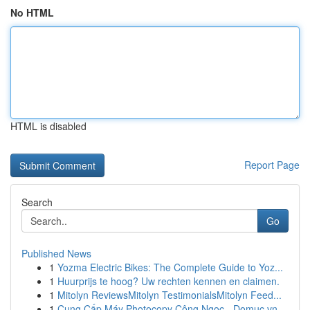
No HTML
HTML is disabled
Report Page
Search
Go
Published News
1
Yozma Electric Bikes: The Complete Guide to Yoz...
1
Huurprijs te hoog? Uw rechten kennen en claimen.
1
Mitolyn ReviewsMitolyn TestimonialsMitolyn Feed...
1
Cung Cấp Máy Photocopy Công Ngọc - Domuc.vn