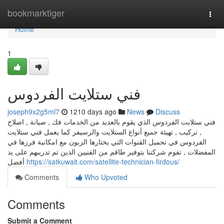
Home
bookmarktiger
Togg
navi
Home
1
فني ستلايت الفردوس
joseph9x2g5ml7
1210 days ago
News
Discuss
فني ستلايت الفردوس الذي يقوم بالعديد من الخدمات فك , صيانة , اصلاح
, تركيب , تهيئة جميع أنواع الستلايت والرسيفر كما يعمل فني ستلايت
الفردوس في تحميل القنوات التي يختارها الزبون مع امكانية فرزها في
المفضلات , تقوم شركتنا بتوفير طاقم من الفنيين الذين تم تدريبهم على يد
أفضل
https://satkuwait.com/satellite-technician-firdous/
Comments
Who Upvoted
Comments
Submit a Comment