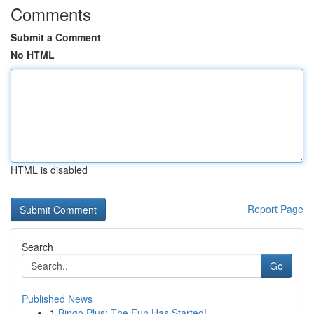
Comments
Submit a Comment
No HTML
HTML is disabled
Report Page
Search
Go
Published News
1
Bingo Plus: The Fun Has Started!