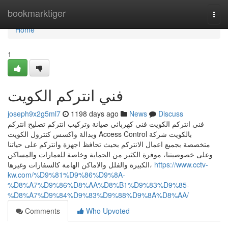
Home
bookmarktiger
Togg
navi
Home
1
فني انتركم الكويت
joseph9x2g5ml7
1198 days ago
News
Discuss
فني انتركم الكويت فني كهربائي صيانة وتركيب انتركم تصليح انتركم
وبدالة واكسس كنترول الكويت Access Control بالكويت شركة
متخصصة بجميع اعمال الانتركم بحيث تحافظ اجهزة وانتركم على حياتنا
وعلى خصوصيتنا، موفرة الكثير من الحماية وخاصة للعمارات والمساكن
الكبيرة والفلل والاماكن الهامة كالسفارات وغيرها،
https://www.cctv-
kw.com/%D9%81%D9%86%D9%8A-
%D8%A7%D9%86%D8%AA%D8%B1%D9%83%D9%85-
%D8%A7%D9%84%D9%83%D9%88%D9%8A%D8%AA/
Comments
Who Upvoted