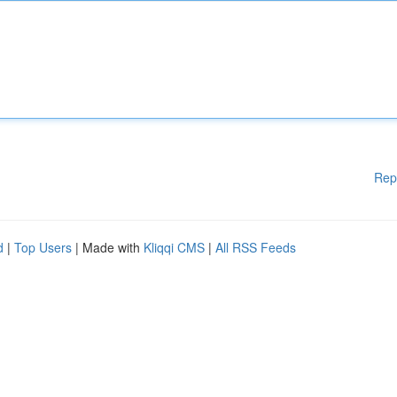
Rep
d
|
Top Users
| Made with
Kliqqi CMS
|
All RSS Feeds