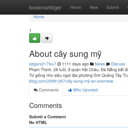
Home
bookmarktiger
Home
New
Submit
Home
1
About cây sung mỹ
edgarx217tvu7
1111 days ago
News
Discuss
Phạm Thịnh, 28 tuổi, ở quận Hải Châu, Đà Nẵng bắt đầ
Từ giống nho siêu ngọt địa phương tỉnh Quảng Tây Tr
blog.com/20981267/cây-sung-mỹ-an-overview
Comments
Who Upvoted
Comments
Submit a Comment
No HTML