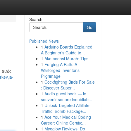
Search
Go
Published News
1
Arduino Boards Explained:
A Beginner's Guide to...
1
Akomodasi Murah: Tips
1
Forging A Path: A
Warforged Inventor’s
 trước.
Pilgrimage
rkev.ja-
1
Cockfighting Birds For Sale
: Discover Super...
1
Audio guest book — le
souvenir sonore inoubliab...
1
Unlock Targeted Affiliate
Traffic: Bomb Package...
1
Ace Your Medical Coding
Career: Online Certific...
1
Myoglow Reviews: Do