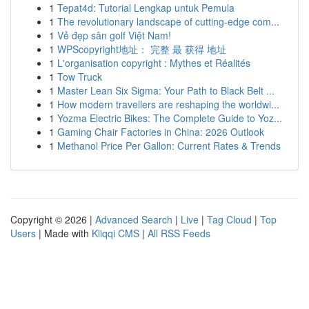
1
Tepat4d: Tutorial Lengkap untuk Pemula
1
The revolutionary landscape of cutting-edge com...
1
Vẻ đẹp sân golf Việt Nam!
1
WPScopyright地址： 完整 最 获得 地址
1
L'organisation copyright : Mythes et Réalités
1
Tow Truck
1
Master Lean Six Sigma: Your Path to Black Belt ...
1
How modern travellers are reshaping the worldwi...
1
Yozma Electric Bikes: The Complete Guide to Yoz...
1
Gaming Chair Factories in China: 2026 Outlook
1
Methanol Price Per Gallon: Current Rates & Trends
Copyright © 2026 |
Advanced Search
|
Live
|
Tag Cloud
|
Top
Users
| Made with
Kliqqi CMS
|
All RSS Feeds