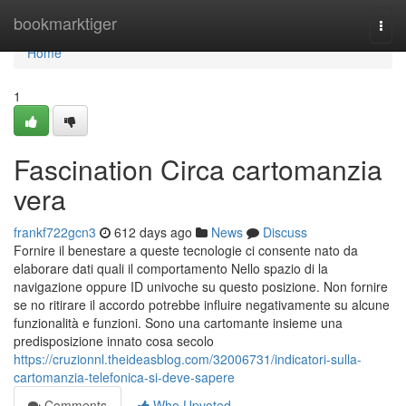
Home
bookmarktiger
Togg
navi
Home
1
Fascination Circa cartomanzia
vera
frankf722gcn3
612 days ago
News
Discuss
Fornire il benestare a queste tecnologie ci consente nato da
elaborare dati quali il comportamento Nello spazio di la
navigazione oppure ID univoche su questo posizione. Non fornire
se no ritirare il accordo potrebbe influire negativamente su alcune
funzionalità e funzioni. Sono una cartomante insieme una
predisposizione innato cosa secolo
https://cruzionnl.theideasblog.com/32006731/indicatori-sulla-
cartomanzia-telefonica-si-deve-sapere
Comments
Who Upvoted