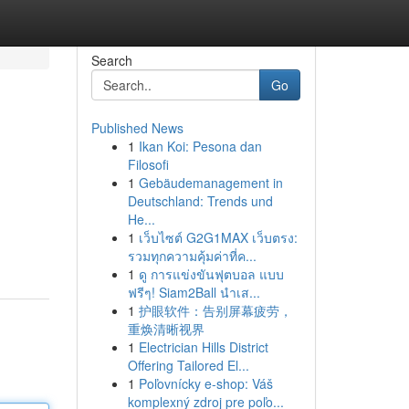
Search
Go
Published News
1
Ikan Koi: Pesona dan
Filosofi
1
Gebäudemanagement in
Deutschland: Trends und
He...
1
เว็บไซต์ G2G1MAX เว็บตรง:
รวมทุกความคุ้มค่าที่ค...
1
ดู การแข่งขันฟุตบอล แบบ
ฟรีๆ! Siam2Ball นำเส...
1
护眼软件：告别屏幕疲劳，
重焕清晰视界
1
Electrician Hills District
Offering Tailored El...
1
Poľovnícky e-shop: Váš
komplexný zdroj pre poľo...