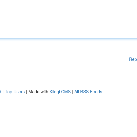
Rep
d
|
Top Users
| Made with
Kliqqi CMS
|
All RSS Feeds