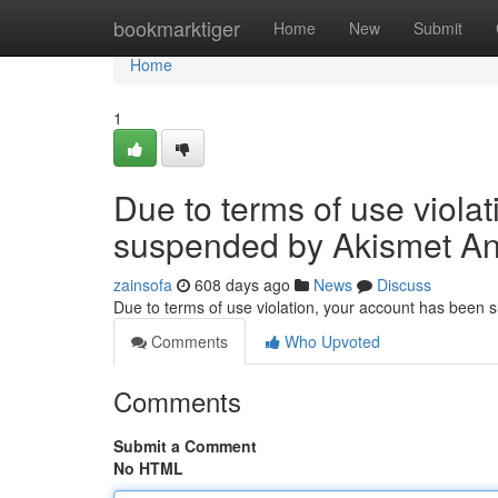
Home
bookmarktiger
Home
New
Submit
Home
1
Due to terms of use viola
suspended by Akismet An
zainsofa
608 days ago
News
Discuss
Due to terms of use violation, your account has been
Comments
Who Upvoted
Comments
Submit a Comment
No HTML