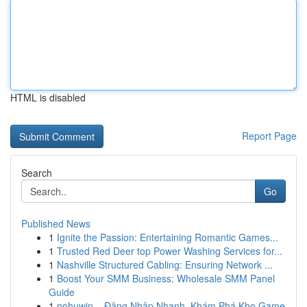
HTML is disabled
Report Page
Search
Go
Published News
1
Ignite the Passion: Entertaining Romantic Games...
1
Trusted Red Deer top Power Washing Services for...
1
Nashville Structured Cabling: Ensuring Network ...
1
Boost Your SMM Business: Wholesale SMM Panel
Guide
1
nohuwin – Đăng Nhập Nhanh, Khám Phá Kho Game