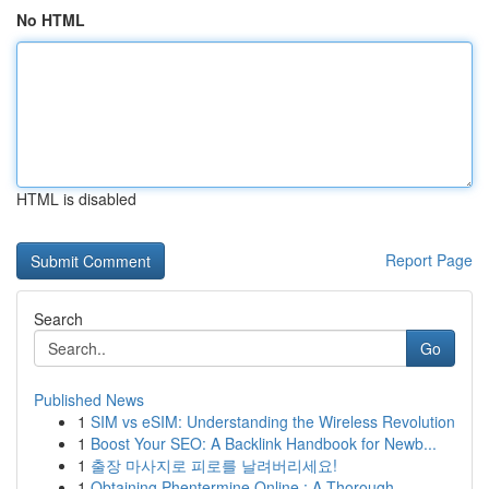
No HTML
HTML is disabled
Report Page
Search
Go
Published News
1
SIM vs eSIM: Understanding the Wireless Revolution
1
Boost Your SEO: A Backlink Handbook for Newb...
1
출장 마사지로 피로를 날려버리세요!
1
Obtaining Phentermine Online : A Thorough ...