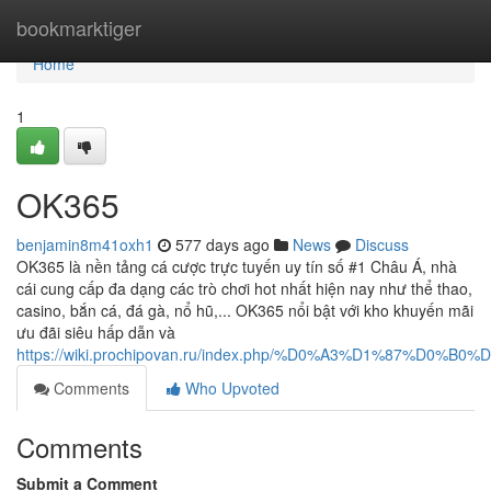
Home
bookmarktiger
Home
1
OK365
benjamin8m41oxh1
577 days ago
News
Discuss
OK365 là nền tảng cá cược trực tuyến uy tín số #1 Châu Á, nhà
cái cung cấp đa dạng các trò chơi hot nhất hiện nay như thể thao,
casino, bắn cá, đá gà, nổ hũ,... OK365 nổi bật với kho khuyến mãi
ưu đãi siêu hấp dẫn và
https://wiki.prochipovan.ru/index.php/%D0%A3%D1%87%D0
Comments
Who Upvoted
Comments
Submit a Comment