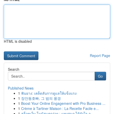
HTML is disabled
Report Page
Search
Go
Published News
1
ฟันยาง: เคล็ดลับการดูแลให้แข็งแรง
1
장안동호빠, 그 밤의 풍경
1
Boost Your Online Engagement with Pro Business ...
1
Crème à Tartiner Maison : La Recette Facile e...
1
สล็อตเว็บ โบนัสแตกง่าย : แทงสนุก ได้กำไร จ...