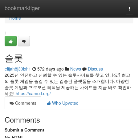
Home
bookmarktiger
Togg
navi
Home
1
슬롯
elijah8j30lxh1
572 days ago
News
Discuss
2025년 안전하고 신뢰할 수 있는 슬롯사이트를 찾고 있나요? 최고
의 슬롯 게임을 즐길 수 있는 검증된 플랫폼을 소개합니다. 다양한
슬롯 게임과 프로모션 혜택을 제공하는 사이트를 지금 바로 확인하
세요!
https://camcd.org/
Comments
Who Upvoted
Comments
Submit a Comment
No HTML