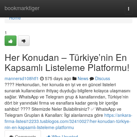
Home
bookmarktiger
Togg
navi
Home
1
Her Konudan – Türkiye’nin En
Kapsamlı Listeleme Platformu!
mannersd108htf1
575 days ago
News
Discuss
???? Herkonudan, her konuda en iyi ve en güncel listeleri
sunarak kullanıcıların ihtiyaç duyduğu bilgilere kolayca ulaşmasını
sağlar. WhatsApp ve Telegram grup & kanallarından, Türkiye’nin
dört bir yanındaki firma ve esnaflara kadar geniş bir içeriğe
sahibiz! ???? Sitemizde Neler Bulabilirsiniz? ✅ WhatsApp ve
Telegram Grupları & Kanalları: İlgi alanlarınıza göre
https://ankara-
firma-listesi12233.tusblogos.com/32410027/her-konudan-türkiye-
nin-en-kapsamlı-listeleme-platformu
Comments
Who Upvoted