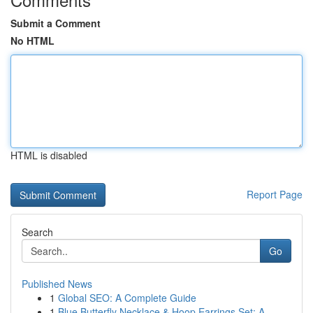
Submit a Comment
No HTML
HTML is disabled
Report Page
Search
Go
Published News
1
Global SEO: A Complete Guide
1
Blue Butterfly Necklace & Hoop Earrings Set: A ...