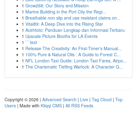
1
Grow268: Our Story and Mission
1
Marine Building in the Port City the Regi...
1
Breathable non slip and use resistant claims on...
1
Vital89: A Deep Dive into the Rising Star
1
Acehtoto: Panduan Lengkap dan Informasi Terbaru
1
Upscale Picture Booths for LA Events
1
```text
1
Release The Creativity: An First-Timer's Manual...
1
100% Pure & Natural Oils : A Guide to Forest C...
1
NFL London Taxi Guide: London Taxi Fares, Airpo...
1
The Charismatic Tiefling Warlock: A Character G...
Copyright © 2026 |
Advanced Search
|
Live
|
Tag Cloud
|
Top
Users
| Made with
Kliqqi CMS
|
All RSS Feeds