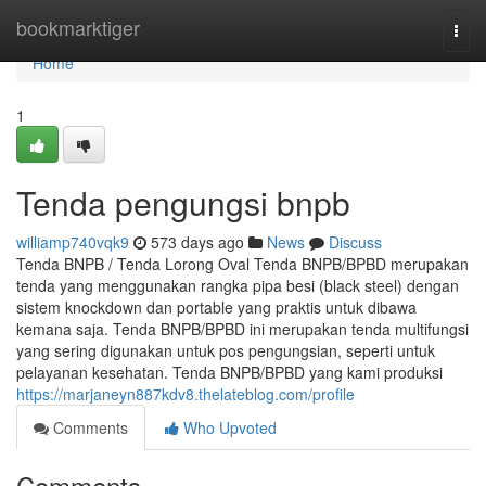
Home
bookmarktiger
Togg
navi
Home
1
Tenda pengungsi bnpb
williamp740vqk9
573 days ago
News
Discuss
Tenda BNPB / Tenda Lorong Oval Tenda BNPB/BPBD merupakan
tenda yang menggunakan rangka pipa besi (black steel) dengan
sistem knockdown dan portable yang praktis untuk dibawa
kemana saja. Tenda BNPB/BPBD ini merupakan tenda multifungsi
yang sering digunakan untuk pos pengungsian, seperti untuk
pelayanan kesehatan. Tenda BNPB/BPBD yang kami produksi
https://marjaneyn887kdv8.thelateblog.com/profile
Comments
Who Upvoted
Comments