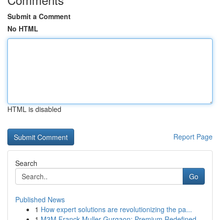
Submit a Comment
No HTML
HTML is disabled
Report Page
Search
Go
Published News
1
How expert solutions are revolutionizing the pa...
1
M3M Franck Muller Gurgaon: Premium Redefined...