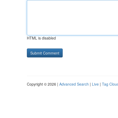
HTML is disabled
Copyright © 2026 |
Advanced Search
|
Live
|
Tag Clou