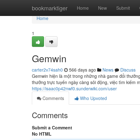
Home
bookmarktiger
Home
New
Submit
Home
1
Gemwin
carter2v74sah0
566 days ago
News
Discuss
Gemwin hiện là một trong những nhà game đổi thưởng 
thưởng trực tuyến ngày càng sôi động, việc tìm kiếm 
https://isaac0p42nwf0.sunderwiki.com/user
Comments
Who Upvoted
Comments
Submit a Comment
No HTML