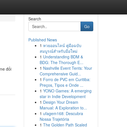
Search
Go
Published News
1
หวยออนไลน์ คู่มือฉบับ
สมบูรณ์สำหรับมือใหม่
1
Understanding BDM &
BDG: The Thorough E...
1
Nashville Event Tents: Your
me đổi
Comprehensive Guid...
1
Forro de PVC em Curitiba:
Preços, Tipos e Onde ...
1
YONO Games: A emerging
star in Indie Development
1
Design Your Dream
Manual: A Exploration to...
1
ufagem168: Descubra
Nossa Trajetória
1
The Golden Path Scaled