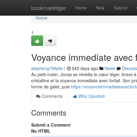
Home
bookmarktiger
Home
New
Submit
Home
1
Voyance immediate avec f
stepheng788pkc1
545 days ago
News
Discuss
Au petit matin, Jonas se réveilla le cœur léger, brave à
cristalline et la voyance immediate avec forfait. Son pr
forme de galet, puis
https://voyanceimmediateavecfor
Comments
Who Upvoted
Comments
Submit a Comment
No HTML