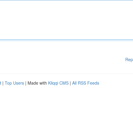
Rep
d
|
Top Users
| Made with
Kliqqi CMS
|
All RSS Feeds