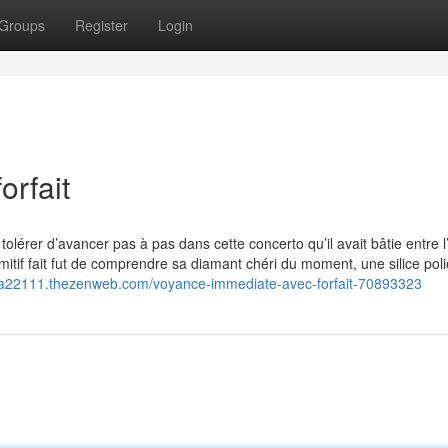
Groups
Register
Login
orfait
 tolérer d’avancer pas à pas dans cette concerto qu’il avait bâtie entre 
imitif fait fut de comprendre sa diamant chéri du moment, une silice pol
fa22111.thezenweb.com/voyance-immediate-avec-forfait-70893323