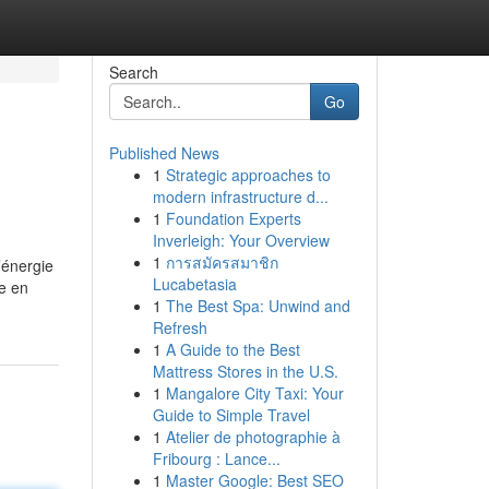
Search
Go
Published News
1
Strategic approaches to
modern infrastructure d...
1
Foundation Experts
Inverleigh: Your Overview
1
การสมัครสมาชิก
l’énergie
Lucabetasia
ie en
1
The Best Spa: Unwind and
Refresh
1
A Guide to the Best
Mattress Stores in the U.S.
1
Mangalore City Taxi: Your
Guide to Simple Travel
1
Atelier de photographie à
Fribourg : Lance...
1
Master Google: Best SEO