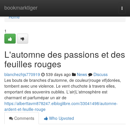
Home
bookmarktiger
Togg
navi
Home
1
L'automne des passions et des
feuilles rouges
blanchezhjs770919
539 days ago
News
Discuss
Les bouts de branches d'automne, de couleur|rouge vif|dorées,
tombent avec une violence. Le vent chuchote à travers elles,
emportant des souvenirs oubliés. L'air|L'atmosphère est
charmant et parfumépar un air de
https://alberttavm878247.elbloglibre.com/33041498/automne-
ardent-et-feuille-rouge
Comments
Who Upvoted