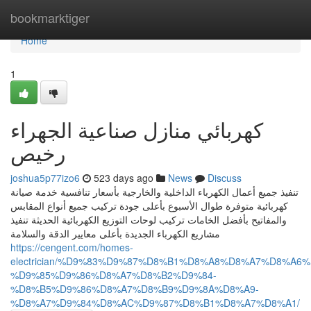
Home
bookmarktiger
Home
1
كهربائي منازل صناعية الجهراء
رخيص
joshua5p77izo6
523 days ago
News
Discuss
تنفيذ جميع أعمال الكهرباء الداخلية والخارجية بأسعار تنافسية خدمة صيانة
كهربائية متوفرة طوال الأسبوع بأعلى جودة تركيب جميع أنواع المقابس
والمفاتيح بأفضل الخامات تركيب لوحات التوزيع الكهربائية الحديثة تنفيذ
مشاريع الكهرباء الجديدة بأعلى معايير الدقة والسلامة
https://cengent.com/homes-
electrician/%D9%83%D9%87%D8%B1%D8%A8%D8%A7%D8%A6%
%D9%85%D9%86%D8%A7%D8%B2%D9%84-
%D8%B5%D9%86%D8%A7%D8%B9%D9%8A%D8%A9-
%D8%A7%D9%84%D8%AC%D9%87%D8%B1%D8%A7%D8%A1/