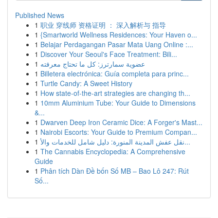
Published News
1
职业 穿线师 资格证明 ： 深入解析与 指导
1
{Smartworld Wellness Residences: Your Haven o...
1
Belajar Perdagangan Pasar Mata Uang Online :...
1
Discover Your Seoul's Face Treatment: Bili...
1
عضوية سمارترز: كل ما تحتاج معرفته
1
Billetera electrónica: Guía completa para princ...
1
Turtle Candy: A Sweet History
1
How state-of-the-art strategies are changing th...
1
10mm Aluminium Tube: Your Guide to Dimensions
&...
1
Dwarven Deep Iron Ceramic Dice: A Forger's Mast...
1
Nairobi Escorts: Your Guide to Premium Compan...
1
نقل عفش المدينة المنورة: دليل شامل للخدمات والأ...
1
The Cannabis Encyclopedia: A Comprehensive
Guide
1
Phân tích Dàn Đề bốn Số MB – Bao Lô 247: Rút
Số...