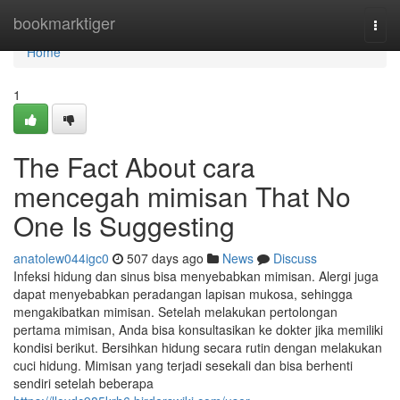
Home
bookmarktiger
Togg
navi
Home
1
The Fact About cara
mencegah mimisan That No
One Is Suggesting
anatolew044igc0
507 days ago
News
Discuss
Infeksi hidung dan sinus bisa menyebabkan mimisan. Alergi juga
dapat menyebabkan peradangan lapisan mukosa, sehingga
mengakibatkan mimisan. Setelah melakukan pertolongan
pertama mimisan, Anda bisa konsultasikan ke dokter jika memiliki
kondisi berikut. Bersihkan hidung secara rutin dengan melakukan
cuci hidung. Mimisan yang terjadi sesekali dan bisa berhenti
sendiri setelah beberapa