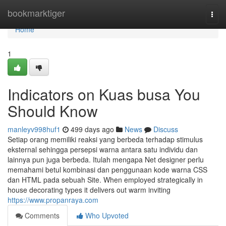
Home
bookmarktiger
Togg
navi
Home
1
Indicators on Kuas busa You
Should Know
manleyv998huf1
499 days ago
News
Discuss
Setiap orang memiliki reaksi yang berbeda terhadap stimulus
eksternal sehingga persepsi warna antara satu individu dan
lainnya pun juga berbeda. Itulah mengapa Net designer perlu
memahami betul kombinasi dan penggunaan kode warna CSS
dan HTML pada sebuah Site. When employed strategically in
house decorating types it delivers out warm inviting
https://www.propanraya.com
Comments
Who Upvoted