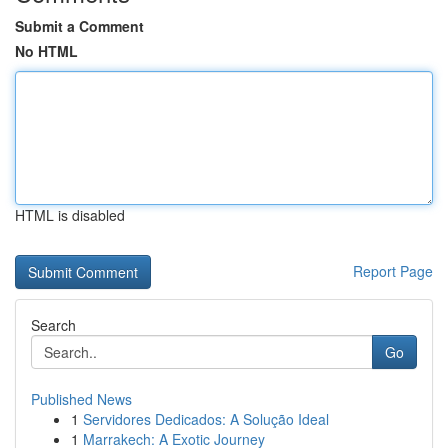
Submit a Comment
No HTML
HTML is disabled
Report Page
Search
Go
Published News
1
Servidores Dedicados: A Solução Ideal
1
Marrakech: A Exotic Journey