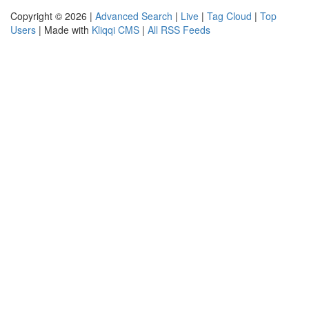
Copyright © 2026 |
Advanced Search
|
Live
|
Tag Cloud
|
Top
Users
| Made with
Kliqqi CMS
|
All RSS Feeds