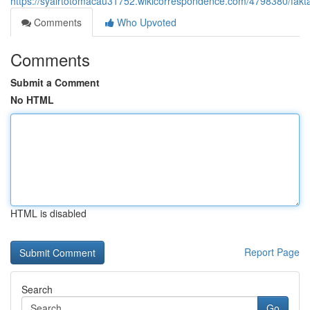
https://syairtotomacau31752.wikicorrespondence.com/4798380/f
Comments
Who Upvoted
Comments
Submit a Comment
No HTML
HTML is disabled
Report Page
Search
Go