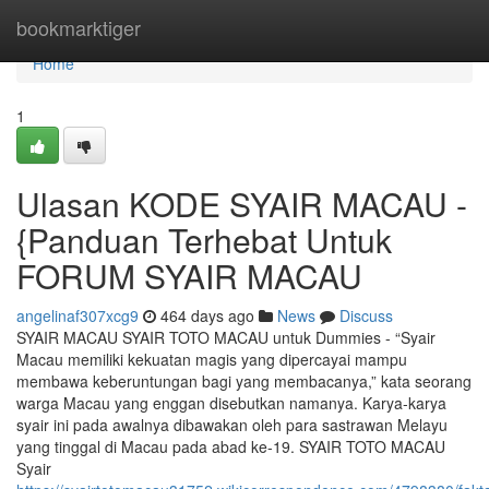
Home
bookmarktiger
Home
1
Ulasan KODE SYAIR MACAU -
{Panduan Terhebat Untuk
FORUM SYAIR MACAU
angelinaf307xcg9
464 days ago
News
Discuss
SYAIR MACAU SYAIR TOTO MACAU untuk Dummies - “Syair
Macau memiliki kekuatan magis yang dipercayai mampu
membawa keberuntungan bagi yang membacanya,” kata seorang
warga Macau yang enggan disebutkan namanya. Karya-karya
syair ini pada awalnya dibawakan oleh para sastrawan Melayu
yang tinggal di Macau pada abad ke-19. SYAIR TOTO MACAU
Syair