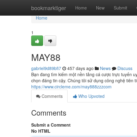
Home
bookmarktiger
Home
New
Submit
Home
1
MAY88
gabriel9d89bfi7
457 days ago
News
Discuss
Bạn đang tìm kiếm một nền tảng cá cược trực tuyến u
chọn đáng tin cậy. Chúng tôi sử dụng công nghệ tiên t
https://www.circleme.com/may888zzzcom
Comments
Who Upvoted
Comments
Submit a Comment
No HTML