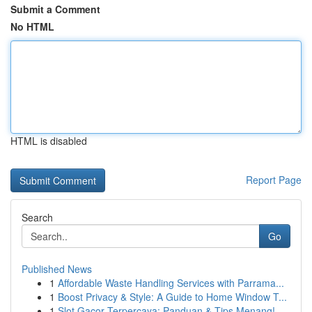
Submit a Comment
No HTML
HTML is disabled
Report Page
Search
Go
Published News
1
Affordable Waste Handling Services with Parrama...
1
Boost Privacy & Style: A Guide to Home Window T...
1
Slot Gacor Terpercaya: Panduan & Tips Menang!