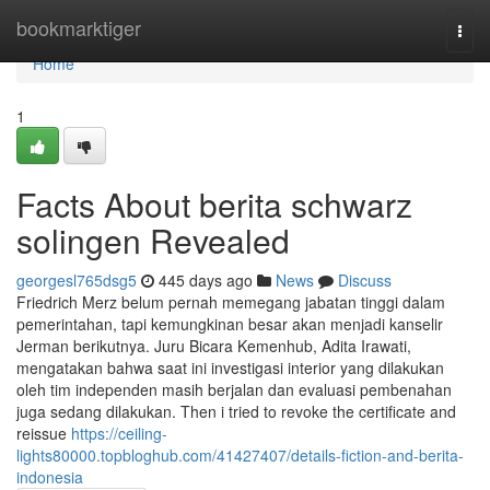
Home
bookmarktiger
Togg
navi
Home
1
Facts About berita schwarz
solingen Revealed
georgesl765dsg5
445 days ago
News
Discuss
Friedrich Merz belum pernah memegang jabatan tinggi dalam
pemerintahan, tapi kemungkinan besar akan menjadi kanselir
Jerman berikutnya. Juru Bicara Kemenhub, Adita Irawati,
mengatakan bahwa saat ini investigasi interior yang dilakukan
oleh tim independen masih berjalan dan evaluasi pembenahan
juga sedang dilakukan. Then i tried to revoke the certificate and
reissue
https://ceiling-
lights80000.topbloghub.com/41427407/details-fiction-and-berita-
indonesia