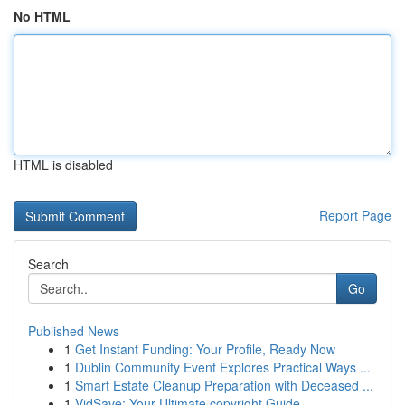
No HTML
HTML is disabled
Report Page
Search
Go
Published News
1
Get Instant Funding: Your Profile, Ready Now
1
Dublin Community Event Explores Practical Ways ...
1
Smart Estate Cleanup Preparation with Deceased ...
1
VidSave: Your Ultimate copyright Guide