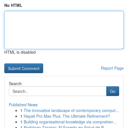
No HTML
HTML is disabled
Report Page
Search
Go
Published News
1
The innovative landscape of contemporary comput...
1
Hayati Pro Max Plus: The Ultimate Refinement?
1
Building organisational knowledge via comprehen...
1
Podólogo Zaratan: El Experto en Salud de P...