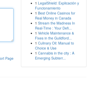
1
LegalShield: Explicación y
Funcionamiento
1
Best Online Casinos for
Real Money in Canada
1
Stream the Madness In
Real-Time : Your Defi...
1
Vehicle Maintenance &
Fixes in the Guildford...
1
Culinary Oil: Manual to
Choice & Use
1
Cannabis in the city : A
Emerging Subterr...
ort Page