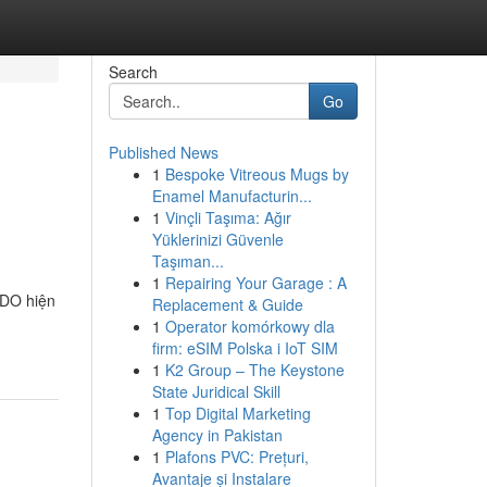
Search
Go
Published News
1
Bespoke Vitreous Mugs by
h
Enamel Manufacturin...
1
Vinçli Taşıma: Ağır
Yüklerinizi Güvenle
Taşıman...
1
Repairing Your Garage : A
ODO hiện
Replacement & Guide
1
Operator komórkowy dla
firm: eSIM Polska i IoT SIM
1
K2 Group – The Keystone
State Juridical Skill
1
Top Digital Marketing
Agency in Pakistan
1
Plafons PVC: Prețuri,
Avantaje și Instalare