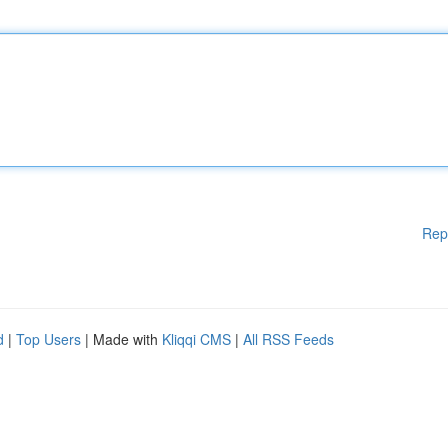
Rep
d
|
Top Users
| Made with
Kliqqi CMS
|
All RSS Feeds