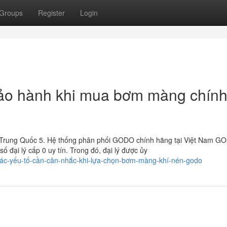
Groups
Register
Login
bảo hành khi mua bơm màng chín
u Trung Quốc 5. Hệ thống phân phối GODO chính hãng tại Việt Nam G
 đại lý cấp 0 uy tín. Trong đó, đại lý được ủy
ác-yếu-tố-cần-cân-nhắc-khi-lựa-chọn-bơm-màng-khí-nén-godo