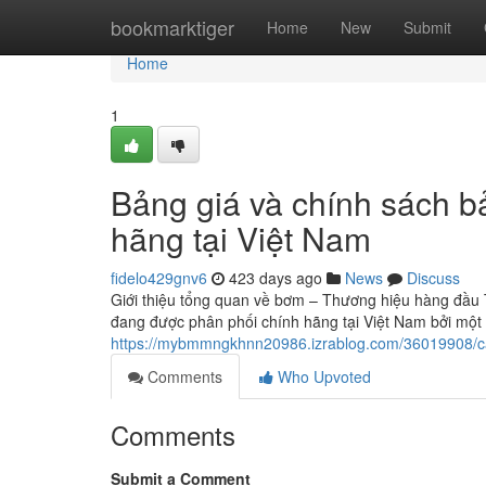
Home
bookmarktiger
Home
New
Submit
Home
1
Bảng giá và chính sách 
hãng tại Việt Nam
fidelo429gnv6
423 days ago
News
Discuss
Giới thiệu tổng quan về bơm – Thương hiệu hàng đầ
đang được phân phối chính hãng tại Việt Nam bởi một số
https://mybmmngkhnn20986.izrablog.com/36019908/c
Comments
Who Upvoted
Comments
Submit a Comment