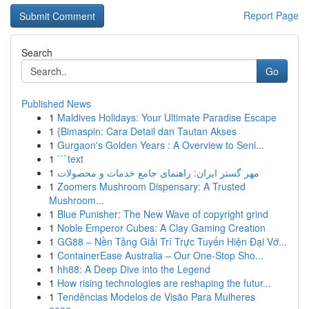
Report Page
Search
Go
Published News
1
Maldives Holidays: Your Ultimate Paradise Escape
1
{Bimaspin: Cara Detail dan Tautan Akses
1
Gurgaon's Golden Years : A Overview to Seni...
1
```text
1
مهر گستر ایران: راهنمای جامع خدمات و محصولات
1
Zoomers Mushroom Dispensary: A Trusted
Mushroom...
1
Blue Punisher: The New Wave of copyright grind
1
Noble Emperor Cubes: A Clay Gaming Creation
1
GG88 – Nền Tảng Giải Trí Trực Tuyến Hiện Đại Vớ...
1
ContainerEase Australia – Our One-Stop Sho...
1
hh88: A Deep Dive into the Legend
1
How rising technologies are reshaping the futur...
1
Tendências Modelos de Visão Para Mulheres