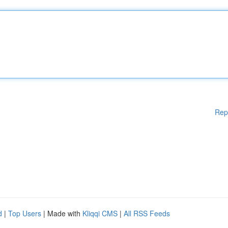
Rep
d
|
Top Users
| Made with
Kliqqi CMS
|
All RSS Feeds