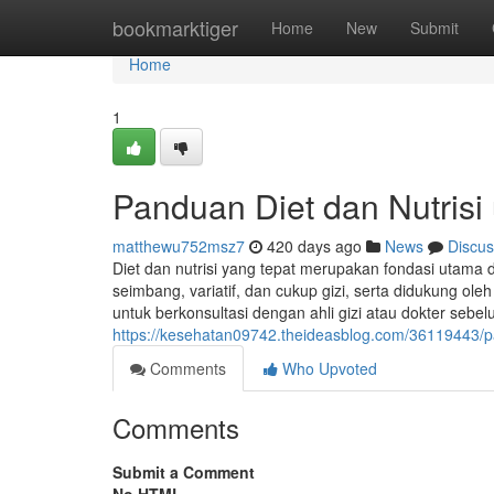
Home
bookmarktiger
Home
New
Submit
Home
1
Panduan Diet dan Nutrisi
matthewu752msz7
420 days ago
News
Discus
Diet dan nutrisi yang tepat merupakan fondasi utama
seimbang, variatif, dan cukup gizi, serta didukung ole
untuk berkonsultasi dengan ahli gizi atau dokter sebe
https://kesehatan09742.theideasblog.com/36119443/pa
Comments
Who Upvoted
Comments
Submit a Comment