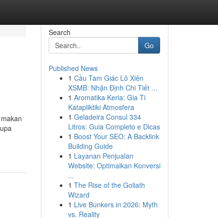
Search
Go
Published News
1
Cầu Tam Giác Lô Xiên
XSMB: Nhận Định Chi Tiết ...
1
Aromatika Keria: Gia Ti
Katapliktiki Atmosfera
1
Geladeira Consul 334
a makan
Litros: Guia Completo e Dicas
lupa
1
Boost Your SEO: A Backlink
Building Guide
1
Layanan Penjualan
Website: Optimalkan Konversi
...
1
The Rise of the Goliath
Wizard
1
Live Bunkers in 2026: Myth
vs. Reality