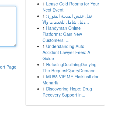
1
Lease Cold Rooms for Your
Next Event
1
نقل عفش المدينة المنورة:
دليل شامل للخدمات والأ...
1
Handyman Online
Platforms: Gain New
Customers: ...
1
Understanding Auto
Accident Lawyer Fees: A
Guide
1
RefusingDecliningDenying
ort Page
The RequestQueryDemand
1
MU88 VIP ME Eksklusif dan
Menarik
1
Discovering Hope: Drug
Recovery Support in...