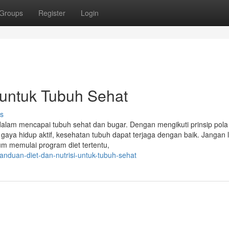
Groups
Register
Login
 untuk Tubuh Sehat
s
 dalam mencapai tubuh sehat dan bugar. Dengan mengikuti prinsip pol
h gaya hidup aktif, kesehatan tubuh dapat terjaga dengan baik. Jangan 
lum memulai program diet tertentu,
nduan-diet-dan-nutrisi-untuk-tubuh-sehat