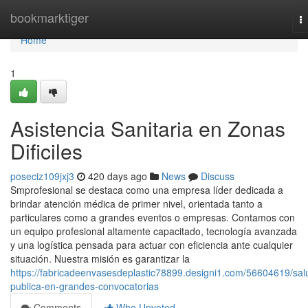
Home
bookmarktiger
T
na
Home
1
Asistencia Sanitaria en Zonas
Dificiles
poseciz109jxj3
420 days ago
News
Discuss
Smprofesional se destaca como una empresa líder dedicada a
brindar atención médica de primer nivel, orientada tanto a
particulares como a grandes eventos o empresas. Contamos con
un equipo profesional altamente capacitado, tecnología avanzada
y una logística pensada para actuar con eficiencia ante cualquier
situación. Nuestra misión es garantizar la
https://fabricadeenvasesdeplastic78899.designi1.com/56604619/sal
publica-en-grandes-convocatorias
Comments
Who Upvoted