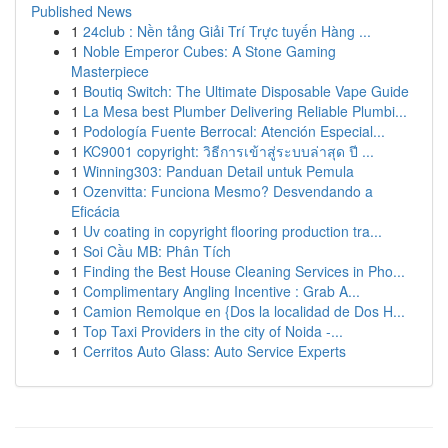
Published News
1
24club : Nền tảng Giải Trí Trực tuyến Hàng ...
1
Noble Emperor Cubes: A Stone Gaming
Masterpiece
1
Boutiq Switch: The Ultimate Disposable Vape Guide
1
La Mesa best Plumber Delivering Reliable Plumbi...
1
Podología Fuente Berrocal: Atención Especial...
1
KC9001 copyright: วิธีการเข้าสู่ระบบล่าสุด ปี ...
1
Winning303: Panduan Detail untuk Pemula
1
Ozenvitta: Funciona Mesmo? Desvendando a
Eficácia
1
Uv coating in copyright flooring production tra...
1
Soi Cầu MB: Phân Tích
1
Finding the Best House Cleaning Services in Pho...
1
Complimentary Angling Incentive : Grab A...
1
Camion Remolque en {Dos la localidad de Dos H...
1
Top Taxi Providers in the city of Noida -...
1
Cerritos Auto Glass: Auto Service Experts