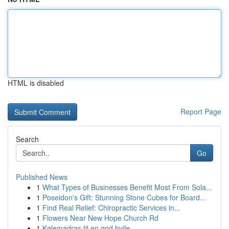
HTML is disabled
Report Page
Search
Go
Published News
1
What Types of Businesses Benefit Most From Sola...
1
Poseidon's Gift: Stunning Stone Cubes for Board...
1
Find Real Relief: Chiropractic Services in...
1
Flowers Near New Hope Church Rd
1
Kølemadras til en god hvile