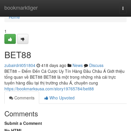
Home
bookmarktiger
Togg
navi
Home
1
BET88
zubairdrii051804
418 days ago
News
Discuss
BET88 – Điểm Đến Cá Cược Uy Tín Hàng Đầu Châu Á Giới thiệu
tổng quan về BET88 BET88 là một trong những nhà cái trực
tuyến hàng đầu tại thị trường châu Á, chuyên cung
https://bookmarksusa.com/story19765784/bet88
Comments
Who Upvoted
Comments
Submit a Comment
No HTML