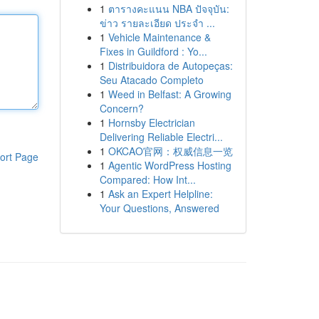
1
ตารางคะแนน NBA ปัจจุบัน:
ข่าว รายละเอียด ประจำ ...
1
Vehicle Maintenance &
Fixes in Guildford : Yo...
1
Distribuidora de Autopeças:
Seu Atacado Completo
1
Weed in Belfast: A Growing
Concern?
1
Hornsby Electrician
Delivering Reliable Electri...
1
OKCAO官网：权威信息一览
ort Page
1
Agentic WordPress Hosting
Compared: How Int...
1
Ask an Expert Helpline:
Your Questions, Answered