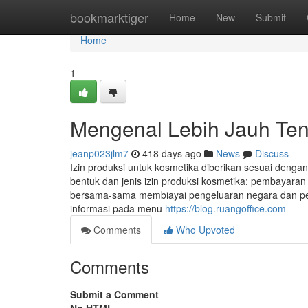
Home
bookmarktiger
Home
New
Submit
Home
1
Mengenal Lebih Jauh Ten
jeanp023jlm7
418 days ago
News
Discuss
Izin produksi untuk kosmetika diberikan sesuai denga
bentuk dan jenis izin produksi kosmetika: pembayara
bersama-sama membiayai pengeluaran negara dan pem
informasi pada menu
https://blog.ruangoffice.com
Comments
Who Upvoted
Comments
Submit a Comment