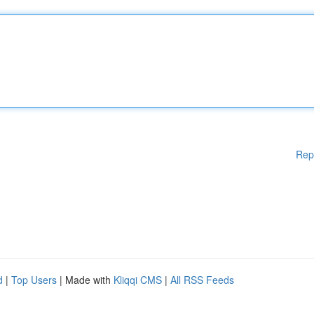
Rep
d
|
Top Users
| Made with
Kliqqi CMS
|
All RSS Feeds