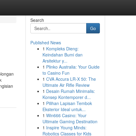
Search
Go
Published News
1
Kompleks Dieng:
Keindahan Bumi dan
Arsitektur y...
1
Plinko Australia: Your Guide
to Casino Fun
olongan
1
CVA Accura LR-X 50: The
k
Ultimate Air Rifle Review
ngisian
1
Desain Rumah Minimalis:
Konsep Kontemporer d...
1
Pilihan Lapisan Tembok
Eksterior Ideal untuk...
1
Win666 Casino: Your
Ultimate Gaming Destination
1
Inspire Young Minds:
Robotics Classes for Kids