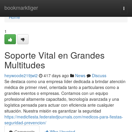
Home
bookmarktiger
Togg
navi
Home
1
Soporte Vital en Grandes
Multitudes
heywoode219jwi2
417 days ago
News
Discuss
Se destaca como una empresa líder dedicada a brindar atención
médica de primer nivel, orientada tanto a particulares como a
grandes eventos o empresas. Contamos con un equipo
profesional altamente capacitado, tecnología avanzada y una
logística pensada para actuar con eficiencia ante cualquier
situación. Nuestra misión es garantizar la seguridad
https://medicfiesta.federatedjournals.com/medicos-para-fiestas-
seguridad-prevencion/
Comments
Who Upvoted