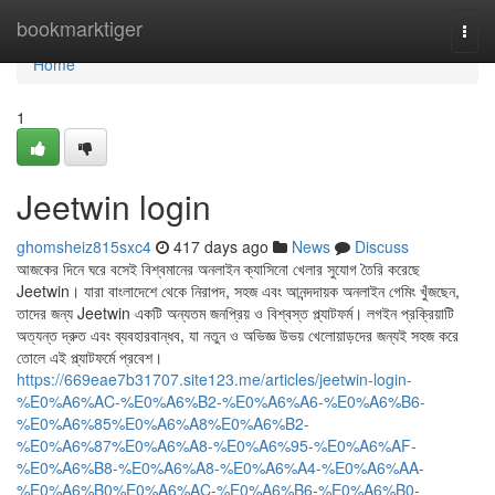
Home
bookmarktiger
Togg
navi
Home
1
Jeetwin login
ghomsheiz815sxc4
417 days ago
News
Discuss
আজকের দিনে ঘরে বসেই বিশ্বমানের অনলাইন ক্যাসিনো খেলার সুযোগ তৈরি করেছে
Jeetwin। যারা বাংলাদেশে থেকে নিরাপদ, সহজ এবং আনন্দদায়ক অনলাইন গেমিং খুঁজছেন,
তাদের জন্য Jeetwin একটি অন্যতম জনপ্রিয় ও বিশ্বস্ত প্ল্যাটফর্ম। লগইন প্রক্রিয়াটি
অত্যন্ত দ্রুত এবং ব্যবহারবান্ধব, যা নতুন ও অভিজ্ঞ উভয় খেলোয়াড়দের জন্যই সহজ করে
তোলে এই প্ল্যাটফর্মে প্রবেশ।
https://669eae7b31707.site123.me/articles/jeetwin-login-
%E0%A6%AC-%E0%A6%B2-%E0%A6%A6-%E0%A6%B6-
%E0%A6%85%E0%A6%A8%E0%A6%B2-
%E0%A6%87%E0%A6%A8-%E0%A6%95-%E0%A6%AF-
%E0%A6%B8-%E0%A6%A8-%E0%A6%A4-%E0%A6%AA-
%E0%A6%B0%E0%A6%AC-%E0%A6%B6-%E0%A6%B0-