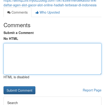
https://sethqzzxv.mybuzzblog.com/15478399/merdekatoto-link-
daftar-agen-slot-gacor-slot-online-hadiah-terbesar-di-indonesia
Comments
Who Upvoted
Comments
Submit a Comment
No HTML
HTML is disabled
Report Page
Search