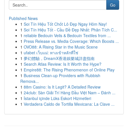
Go
Published News
1
Soi Tín Hiệu Tốt Chốt Lô Đẹp Ngay Hôm Nay!
1
Soi Tín Hiệu Tốt - Cầu Đề Đẹp Nhất: Phân Tích C...
1
reliable Bedouin Veils & Bedouin Textiles from ...
1
Press Release vs. Media Coverage: Which Boosts ...
1
OVO88: A Rising Star in the Music Scene
1
ufabet เว็บแม่: ทางเข้าหลักที่ใช่
1
夢幻體驗，DreamX香港娛樂城詳盡指南
1
Search Atlas Review: Is It Worth the Hype?
1
Empire88: The Rising Phenomenon of Online Play
1
Business Clean-up Providers with Rubbish
Remova...
1
88m Casino: Is It Legit? A Detailed Review
1
24club: Sàn Giải Trí Hàng Đầu Việt Nam – Đánh ...
1
İstanbul içinde Lüks Eskort Hizmetleri
1
Verdadera Caldo de Tortilla Mexicana: La Clave ...