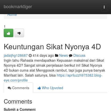
Home
bookmarktiger
Togg
navi
Home
1
Keuntungan Sikat Nyonya 4D
jadaijhg128687
414 days ago
News
Discuss
Ingin tahu Rahasia mendapatkan Kepuasan maksimal dari Sikat
Nyonya 4D? Sangat simak penjelasan berikut ini! Sikat Nyonya
4D bukan cuma alat Menggosok rambut, tapi juga punya banyak
Manfaat lain. Salah satunya, bisa
https://apriluzzh975382.blog-
eye.com/profile
Comments
Who Upvoted
Comments
Submit a Comment