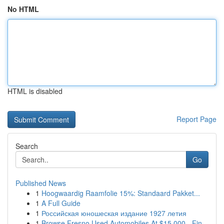
No HTML
HTML is disabled
Report Page
Search
Go
Published News
1
Hoogwaardig Raamfolie 15%: Standaard Pakket...
1
A Full Guide
1
Российская юношеская издание 1927 летия
1
Browse Fresno Used Automobiles At $15,000 - Fin...