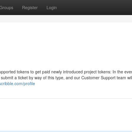
Groups
Register
Login
ported tokens to get paid newly introduced project tokens: In the eve
ubmit a ticket by way of this type, and our Customer Support team will
scribble.com/profile