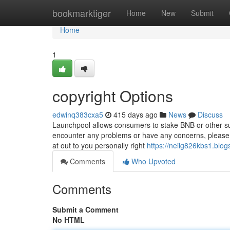
Home
bookmarktiger
Home
New
Submit
Home
1
copyright Options
edwinq383cxa5
415 days ago
News
Discuss
Launchpool allows consumers to stake BNB or other sup
encounter any problems or have any concerns, please s
at out to you personally right
https://neilg826kbs1.blog
Comments
Who Upvoted
Comments
Submit a Comment
No HTML