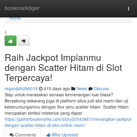
Home
bookmarktiger
Togg
navi
Home
1
Raih Jackpot Impianmu
dengan Scatter Hitam di Slot
Terpercaya!
reganjbth286018
415 days ago
News
Discuss
Siap untuk merasakan sensasi kemenangan luar biasa?
Bersabung sekarang juga di platform situs judi slot resmi dan uji
keberuntunganmu dengan fitur seru scatter hitam. Scatter hitam
merupakan simbol misterius yang dapat
https://gatherbookmarks.com/story20543867/menangkan-jackpot-
dengan-scatter-hitam-di-slot-online-resmi
Comments
Who Upvoted