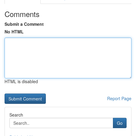
Comments
Submit a Comment
No HTML
HTML is disabled
Report Page
Search
Go