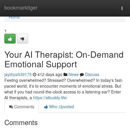
Home
bookmarktiger
Togg
navi
Home
1
Your AI Therapist: On-Demand
Emotional Support
jaydrps539175
412 days ago
News
Discuss
Feeling overwhelmed? Stressed? Overwhelmed? In today's fast-
paced world, it's to encounter moments of emotional stress. But
what if you had round-the-clock access to a listening ear? Enter
AI therapists, a
https://aibuddy.life/
Comments
Who Upvoted
Comments