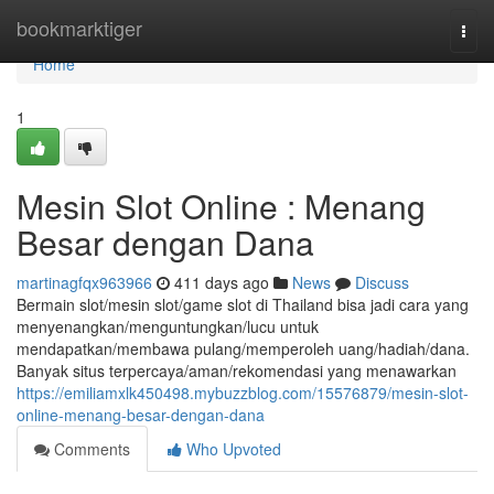
Home
bookmarktiger
Togg
navi
Home
1
Mesin Slot Online : Menang
Besar dengan Dana
martinagfqx963966
411 days ago
News
Discuss
Bermain slot/mesin slot/game slot di Thailand bisa jadi cara yang
menyenangkan/menguntungkan/lucu untuk
mendapatkan/membawa pulang/memperoleh uang/hadiah/dana.
Banyak situs terpercaya/aman/rekomendasi yang menawarkan
https://emiliamxlk450498.mybuzzblog.com/15576879/mesin-slot-
online-menang-besar-dengan-dana
Comments
Who Upvoted