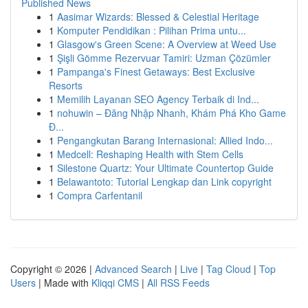
Published News
1
Aasimar Wizards: Blessed & Celestial Heritage
1
Komputer Pendidikan : Pilihan Prima untu...
1
Glasgow's Green Scene: A Overview at Weed Use
1
Şişli Gömme Rezervuar Tamiri: Uzman Çözümler
1
Pampanga's Finest Getaways: Best Exclusive
Resorts
1
Memilih Layanan SEO Agency Terbaik di Ind...
1
nohuwin – Đăng Nhập Nhanh, Khám Phá Kho Game
Đ...
1
Pengangkutan Barang Internasional: Allied Indo...
1
Medcell: Reshaping Health with Stem Cells
1
Silestone Quartz: Your Ultimate Countertop Guide
1
Belawantoto: Tutorial Lengkap dan Link copyright
1
Compra Carfentanil
Copyright © 2026 |
Advanced Search
|
Live
|
Tag Cloud
|
Top
Users
| Made with
Kliqqi CMS
|
All RSS Feeds