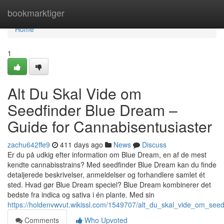
Home
bookmarktiger
Home
1
Alt Du Skal Vide om
Seedfinder Blue Dream –
Guide for Cannabisentusiaster
zachu642ffe9
411 days ago
News
Discuss
Er du på udkig efter information om Blue Dream, en af de mest
kendte cannabisstrains? Med seedfinder Blue Dream kan du finde
detaljerede beskrivelser, anmeldelser og forhandlere samlet ét
sted. Hvad gør Blue Dream speciel? Blue Dream kombinerer det
bedste fra indica og sativa i én plante. Med sin
https://holdenvwvut.wikissl.com/1549707/alt_du_skal_vide_om_see
Comments
Who Upvoted