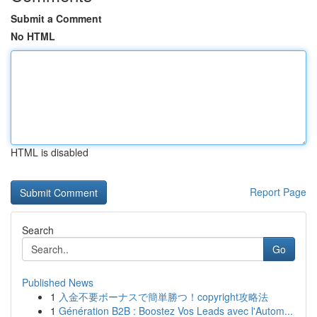
Submit a Comment
No HTML
HTML is disabled
Report Page
Search
Go
Published News
1
入金不要ボーナスで簡単勝つ！copyright攻略法
1
Génération B2B : Boostez Vos Leads avec l'Autom...