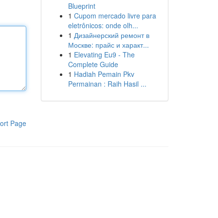
Blueprint
1
Cupom mercado livre para
eletrônicos: onde olh...
1
Дизайнерский ремонт в
Москве: прайс и характ...
1
Elevating Eu9 - The
Complete Guide
1
Hadiah Pemain Pkv
Permainan : Raih Hasil ...
ort Page