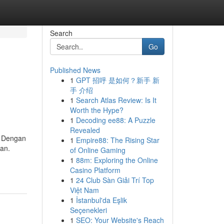
Search
Go
Published News
1
GPT 招呼 是如何？新手 新
手 介绍
1
Search Atlas Review: Is It
Worth the Hype?
1
Decoding ee88: A Puzzle
Revealed
. Dengan
1
Empire88: The Rising Star
man.
of Online Gaming
1
88m: Exploring the Online
Casino Platform
1
24 Club Sàn Giải Trí Top
Việt Nam
1
İstanbul'da Eşlik
Seçenekleri
1
SEO: Your Website's Reach