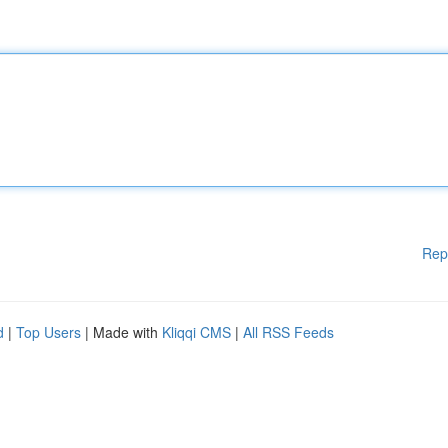
Rep
d
|
Top Users
| Made with
Kliqqi CMS
|
All RSS Feeds