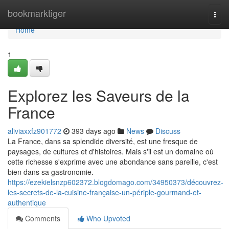
Home
bookmarktiger
Togg
navi
Home
1
Explorez les Saveurs de la
France
aliviaxxfz901772
393 days ago
News
Discuss
La France, dans sa splendide diversité, est une fresque de
paysages, de cultures et d'histoires. Mais s'il est un domaine où
cette richesse s'exprime avec une abondance sans pareille, c'est
bien dans sa gastronomie.
https://ezekielsnzp602372.blogdomago.com/34950373/découvrez-
les-secrets-de-la-cuisine-française-un-périple-gourmand-et-
authentique
Comments
Who Upvoted