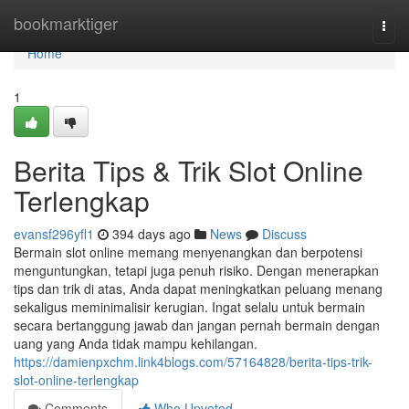
Home
bookmarktiger
Togg
navi
Home
1
Berita Tips & Trik Slot Online
Terlengkap
evansf296yfl1
394 days ago
News
Discuss
Bermain slot online memang menyenangkan dan berpotensi
menguntungkan, tetapi juga penuh risiko. Dengan menerapkan
tips dan trik di atas, Anda dapat meningkatkan peluang menang
sekaligus meminimalisir kerugian. Ingat selalu untuk bermain
secara bertanggung jawab dan jangan pernah bermain dengan
uang yang Anda tidak mampu kehilangan.
https://damienpxchm.link4blogs.com/57164828/berita-tips-trik-
slot-online-terlengkap
Comments
Who Upvoted