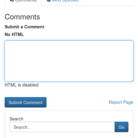
Comments
Submit a Comment
No HTML
HTML is disabled
Report Page
Search
Go