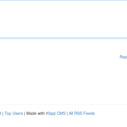
Rep
d
|
Top Users
| Made with
Kliqqi CMS
|
All RSS Feeds