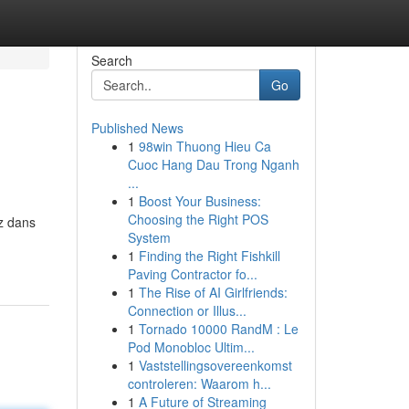
Search
Go
Published News
1
98win Thuong Hieu Ca
Cuoc Hang Dau Trong Nganh
...
1
Boost Your Business:
Choosing the Right POS
z dans
System
1
Finding the Right Fishkill
Paving Contractor fo...
1
The Rise of AI Girlfriends:
Connection or Illus...
1
Tornado 10000 RandM : Le
Pod Monobloc Ultim...
1
Vaststellingsovereenkomst
controleren: Waarom h...
1
A Future of Streaming