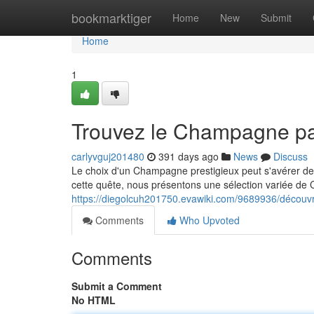
Home
bookmarktiger
Home
New
Submit
Home
1
Trouvez le Champagne pa
carlyvguj201480
391 days ago
News
Discuss
Le choix d'un Champagne prestigieux peut s'avérer d
cette quête, nous présentons une sélection variée d
https://diegolcuh201750.evawiki.com/9689936/déco
Comments
Who Upvoted
Comments
Submit a Comment
No HTML