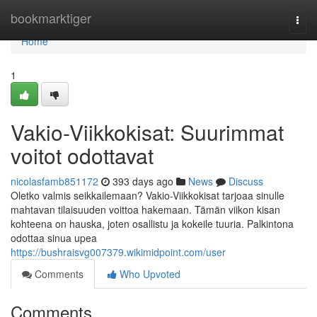
Home
bookmarktiger
Togg
navi
Home
1
Vakio-Viikkokisat: Suurimmat
voitot odottavat
nicolasfamb851172
393 days ago
News
Discuss
Oletko valmis seikkailemaan? Vakio-Viikkokisat tarjoaa sinulle
mahtavan tilaisuuden voittoa hakemaan. Tämän viikon kisan
kohteena on hauska, joten osallistu ja kokeile tuuria. Palkintona
odottaa sinua upea
https://bushraisvg007379.wikimidpoint.com/user
Comments
Who Upvoted
Comments