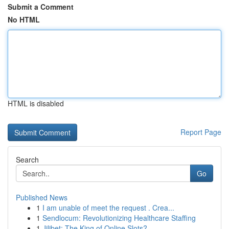
Submit a Comment
No HTML
HTML is disabled
Report Page
Search
Go
Published News
1
I am unable of meet the request . Crea...
1
Sendlocum: Revolutionizing Healthcare Staffing
1
Jilibet: The King of Online Slots?