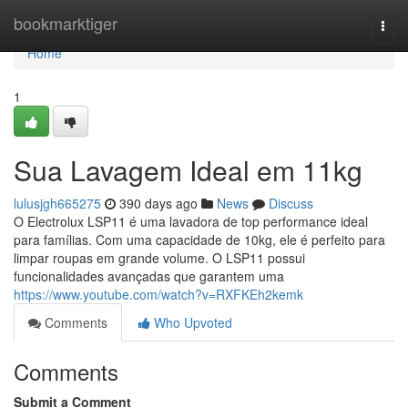
Home
bookmarktiger
Togg
navi
Home
1
Sua Lavagem Ideal em 11kg
lulusjgh665275
390 days ago
News
Discuss
O Electrolux LSP11 é uma lavadora de top performance ideal
para famílias. Com uma capacidade de 10kg, ele é perfeito para
limpar roupas em grande volume. O LSP11 possui
funcionalidades avançadas que garantem uma
https://www.youtube.com/watch?v=RXFKEh2kemk
Comments
Who Upvoted
Comments
Submit a Comment