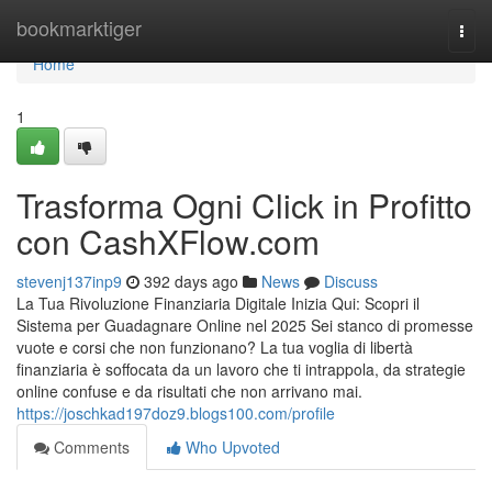
Home
bookmarktiger
Togg
navi
Home
1
Trasforma Ogni Click in Profitto
con CashXFlow.com
stevenj137inp9
392 days ago
News
Discuss
La Tua Rivoluzione Finanziaria Digitale Inizia Qui: Scopri il
Sistema per Guadagnare Online nel 2025 Sei stanco di promesse
vuote e corsi che non funzionano? La tua voglia di libertà
finanziaria è soffocata da un lavoro che ti intrappola, da strategie
online confuse e da risultati che non arrivano mai.
https://joschkad197doz9.blogs100.com/profile
Comments
Who Upvoted